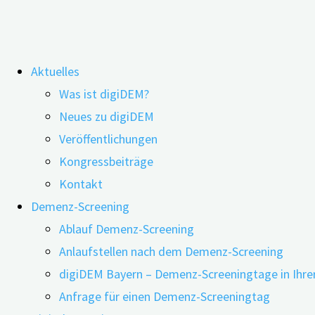
Zum
Aktuelles
Inhalt
Was ist digiDEM?
springen
Keine angemessene Versorgung von
Neues zu digiDEM
Veröffentlichungen
Menschen mit Demenz in ihrer letzten
Kongressbeiträge
Lebensphase
Kontakt
Demenz-Screening
Ablauf Demenz-Screening
Anlaufstellen nach dem Demenz-Screening
digiDEM Bayern – Demenz-Screeningtage in Ihre
Anfrage für einen Demenz-Screeningtag