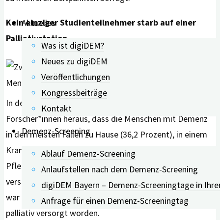
Kein einziger Studienteilnehmer starb auf einer
Aktuelles
Palliativstation
Was ist digiDEM?
Neues zu digiDEM
Veröffentlichungen
Kongressbeiträge
In der aktuellen Untersuchung fanden die
Kontakt
Forscher*innen heraus, dass die Menschen mit Demenz
Demenz-Screening
in den meisten Fällen zu Hause (36,2 Prozent), in einem
Krankenhaus (25,9 Prozent) oder einem Alten- oder
Ablauf Demenz-Screening
Pflegeheim (19 Prozent) starben. In keinem einzigen Fall
Anlaufstellen nach dem Demenz-Screening
verstarb ein Betroffener auf einer Palliativstation oder
digiDEM Bayern – Demenz-Screeningtage in Ihre
war ambulant und dabei auf Demenz spezialisiert
Anfrage für einen Demenz-Screeningtag
palliativ versorgt worden.