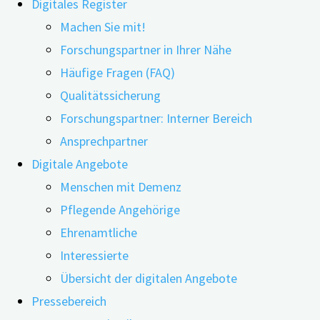
Digitales Register
Machen Sie mit!
Forschungspartner in Ihrer Nähe
Häufige Fragen (FAQ)
13.02.2020
14.02.2020
Qualitätssicherung
Forschungspartner: Interner Bereich
Ansprechpartner
Wie werden Menschen mit Demenz in ihrer letzten
Digitale Angebote
Menschen mit Demenz
Lebensphase versorgt? Woran sterben sie – und
Pflegende Angehörige
wo? In einer aktuellen Untersuchung zeigen
Ehrenamtliche
Wissenschaftler*innen der Friedrich-Alexander-
Interessierte
Universität Erlangen-Nürnberg gravierende
Übersicht der digitalen Angebote
Defizite auf: Es gibt keine angemessene
Pressebereich
Palliativversorgung für Betroffene.