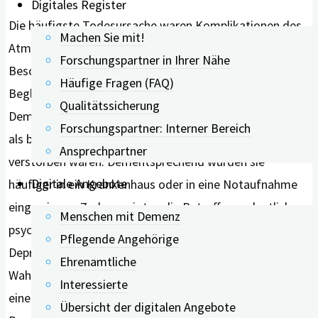
Digitales Register
Die häufigste Todesursache waren Komplikationen des
Machen Sie mit!
Atmungssystems, gefolgt von Herz-Kreislauf-
Forschungspartner in Ihrer Nähe
Beschwerden und Schlaganfällen. Körperliche
Häufige Fragen (FAQ)
Begleiterkrankungen waren bei den Menschen mit
Qualitätssicherung
Demenz in der letzten Lebensphase stärker ausgeprägt
Forschungspartner: Interner Bereich
als bei denjenigen, die im Untersuchungszeitraum nicht
Ansprechpartner
verstorben waren. Dementsprechend wurden sie
Digitale Angebote
häufiger in ein Krankenhaus oder in eine Notaufnahme
eingewiesen. Zudem zeigten die Betroffenen deutliche
Menschen mit Demenz
psychische und Verhaltensauffälligkeiten, z. B. Angst,
Pflegende Angehörige
Depression, Reizbarkeit, Schlafstörungen oder
Ehrenamtliche
Wahnvorstellungen. Dennoch wurden nur wenige auf
Interessierte
einer psychiatrischen Station behandelt. Im ambulanten
Übersicht der digitalen Angebote