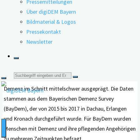
Pressemitteilungen
Über digiDEM Bayern
Bildmaterial & Logos
Pressekontakt
Für ihre Studie untersuchten André Kratzer M.Sc. und
Newsletter
Kolleg*innen die Situation von 116 Menschen mit
Demenz. 58 von ihnen waren innerhalb des dreijährigen
Beobachtungszeitraums verstorben. In beiden Gruppen –
Suche
den Verstorbenen und den nicht Verstorbenen – war die
Demenz im Schnitt mittelschwer ausgeprägt. Die Daten
nach:
stammen aus dem Bayerischen Demenz Survey
(BayDem), der von 2015 bis 2017 in Dachau, Erlangen
und Kronach durchgeführt wurde. Für BayDem wurden
Menschen mit Demenz und ihre pflegenden Angehörigen
zu mehreren Zeitpunkten befragt.