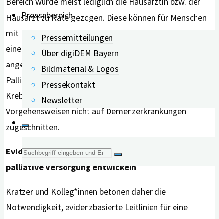
Bereich wurde meist lediglich die Hausärztin bzw. der
Pressebereich
Hausarzt zu Rate gezogen. Diese können für Menschen
mit Demenz zwar gerade in der letzten Lebensphase
Pressemitteilungen
eine wichtige Stütze sein, bieten aber oftmals keine
Über digiDEM Bayern
angemessene ambulante Palliativversorgung. Da die
Bildmaterial & Logos
Palliativversorgung ursprünglich vor allem für
Pressekontakt
Krebspatienten entwickelt wurde, sind viele
Newsletter
Vorgehensweisen nicht auf Demenzerkrankungen
zugeschnitten.
Suche
Evidenzbasierte Leitlinien für spezialisierte
palliative Versorgung entwickeln
nach:
Kratzer und Kolleg*innen betonen daher die
Notwendigkeit, evidenzbasierte Leitlinien für eine